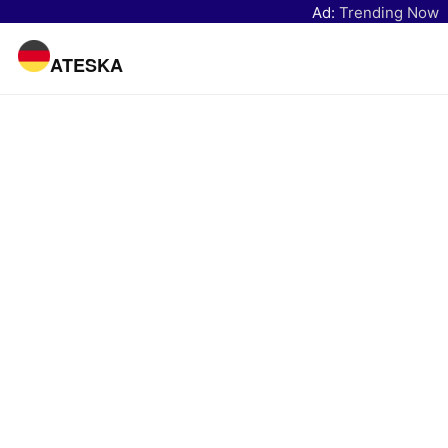
Ad:
Trending Now
ATESKA