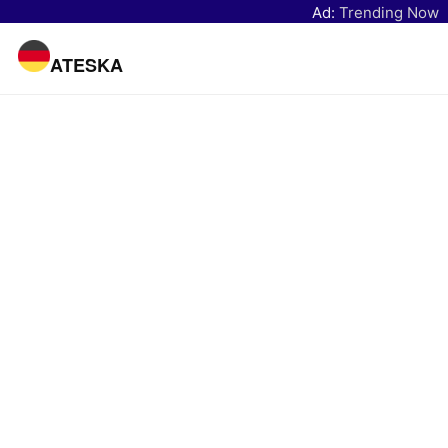
Ad:
Trending Now
ATESKA